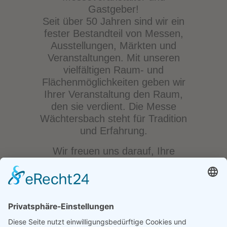
Gastgeber!
Seit über 50 Jahren sind wir ein
fester Bestandteil von Messen,
Ausstellungen, Märkten und
Veranstaltungen. Mit unseren
vielfältigen Raum- und
Flächenmöglichkeiten geben wir
Ihrer Veranstaltung den Raum,
den sie verdient. Die Messe
Wächtersbach steht für Tradition
und Erfahrung.
Wir freuen uns darauf, Ihre
Veranstaltung gemeinsam mit
Ihnen zum Erfolg zu führen!