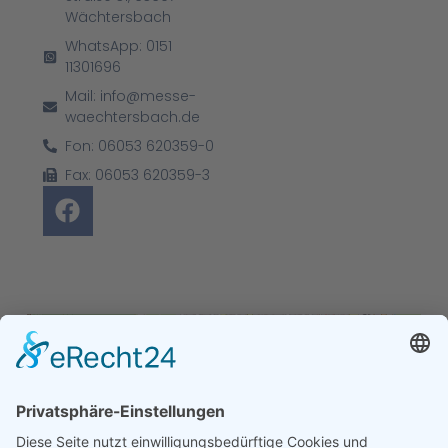
Wächtersbach
WhatsApp: 0151
11301696
Mail: info@messe-
waechtersbach.de
Fon: 06053 620359-0
Fax: 06053 620359-3
+
−