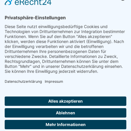
−
Leaflet
|
©
OpenStreetMap
IMPRESSUM
Ι
DATENSCHUTZ
Ι
GEWINNSPIELE