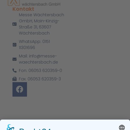
Kontakt
Messe Wächtersbach
GmbH, Main-Kinzig-
Straße 31, 63607
Wächtersbach
WhatsApp: 0151
11301696
Mail: info@messe-
waechtersbach.de
Fon: 06053 620359-0
Fax: 06053 620359-3
+